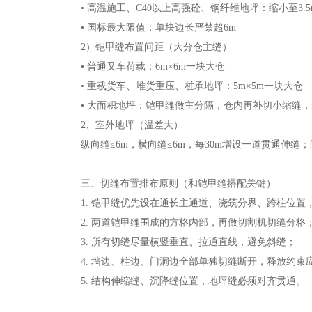
• 高温施工、C40以上高强砼、钢纤维地坪：缩小至3.5m
• 国标最大限值：单块边长严禁超6m
2）铠甲缝布置间距（大分仓主缝）
• 普通叉车荷载：6m×6m一块大仓
• 重载货车、堆货重压、桩承地坪：5m×5m一块大仓
• 大面积地坪：铠甲缝做主分隔，仓内再补切小缩缝
2、室外地坪（温差大）
纵向缝≤6m，横向缝≤6m，每30m增设一道贯通伸缝
三、切缝布置排布原则（和铠甲缝搭配关键）
1. 铠甲缝优先设在通长主通道、浇筑分界、跨柱位置
2. 两道铠甲缝围成的方格内部，再做切割机切缝分格
3. 所有切缝尽量横竖垂直、拉通直线，避免斜缝；
4. 墙边、柱边、门洞边全部单独切缝断开，释放约束
5. 结构伸缩缝、沉降缝位置，地坪缝必须对齐贯通。