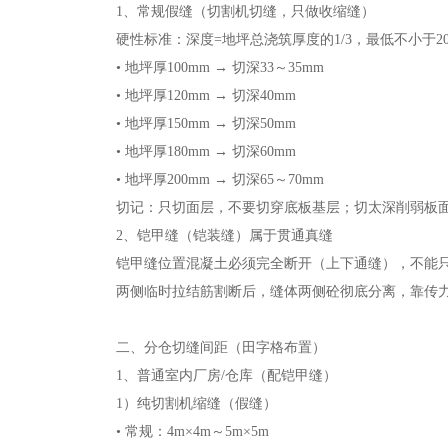
1、常规假缝（切割机切缝，只做收缩缝）
硬性标准：深度=地坪总浇筑厚度的1/3，最低不小于20
• 地坪厚100mm → 切深33～35mm
• 地坪厚120mm → 切深40mm
• 地坪厚150mm → 切深50mm
• 地坪厚180mm → 切深60mm
• 地坪厚200mm → 切深65～70mm
切记：只切面层，不要切穿底板基层；切太深削弱板
2、铠甲缝（铠装缝）属于贯通真缝
铠甲缝位置混凝土必须完全断开（上下通缝），不能
两侧临时拉结筋割断后，缝体两侧砼彻底分离，靠传
二、分仓切缝间距（田字格布置）
1、普通室内厂房/仓库（配铠甲缝）
1）纯切割机缩缝（假缝）
• 常规：4m×4m～5m×5m