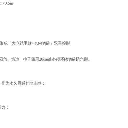
×3.5m
，形成「大仓铠甲缝+仓内切缝」双重控裂
；阳角、墙边、柱子四周20cm处必须环绕切缝防角裂。
，作为永久贯通伸缩主缝；
；
应力；