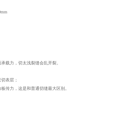
mm
面承载力，切太浅裂缝会乱开裂。
只切表层；
力板传力，这是和普通切缝最大区别。