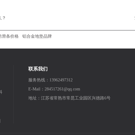
久？
防滑条价格
铝合金地垫品牌
联系我们
服务热线：13962497312
E-Mail：284517261@qq.com
科
地址：江苏省常熟市常昆工业园区兴德路6号
图