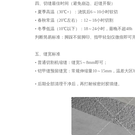
四、切缝最佳时间（避免崩边、赶缝开裂）
• 夏季高温（30℃+）：浇筑后6～10小时软切
• 春秋常温（20℃左右）：12～18小时切割
• 冬季低温（10℃以下）：18～24小时，最晚不超48h
判断简易标准：脚踩不留脚印、指甲轻划仅微痕即可
五、缝宽标准
• 普通切割机缩缝：缝宽5～8mm即可；
• 铠甲缝预留缝宽：常规伸缩量10～15mm，温差大区
• 后期全部清理干净后，再打耐候密封胶填缝。