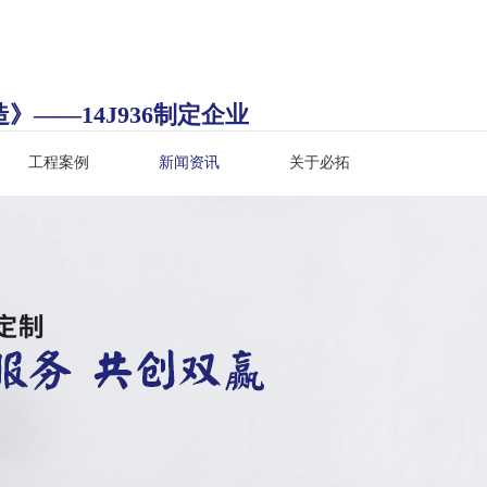
——14J936制定企业
建筑变形缝批发热线：
工程案例
新闻资讯
关于必拓
13962497312