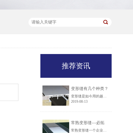
推荐资讯
变形缝有几个种类？
变形缝是如今用的越来越多的一种修建材料，它的运用性能很高，并且价钱也非常的廉价，变形缝可以省下不少费事，并且也可以让房子的运用寿命变长，房子外壁长时间被风吹雨打的，也不会损坏，更不会由于一些东西在上面而被腐蚀，变形缝是非常好用的，可是变形缝又分为几个品种：
2019-08-13
常熟变形缝---必拓
常熟变形缝一个企业要想成功，在业界有一个杰出的形象，有一个不错的销量，口碑就很重要。无论是业界的口碑仍是业外的口碑，咱们都极为注重。因此，本公司不时都是良知制造，为的便是自己的良知，因为常熟变形缝的装置也正是为了咱们的自己的生命安全，一旦出现问题，谁都不能负起悉数的义务，因为生命是无价的，一旦失去了，谁都不能起死回生。因此，咱们不时都明白自己的义务，咱们不时都忠心耿耿的效力于咱们。让咱们的生活愈加的安全无忧。常熟变形缝咱们为了让广大群众选择咱们，咱们也是做了很多的尽力，而平常的咱们仍然在尽力的路上。为了前进产品的质量。咱们引进了国内外先进的机器设备，并每年都会送一些职工去国外学习进修，然后回国对内部职工间断辅导。并且咱们关于咱们所消费的产品还会间断精测的检测，一旦发现劣质的常熟变形缝都会间断销毁。咱们想仿效哈尔集团，间断诚信销售。这儿的变形缝的消费，还有售后效力，对您的装置问题，会间断详尽的回答，耐心的辅导。那么，平常你信任咱们吗？