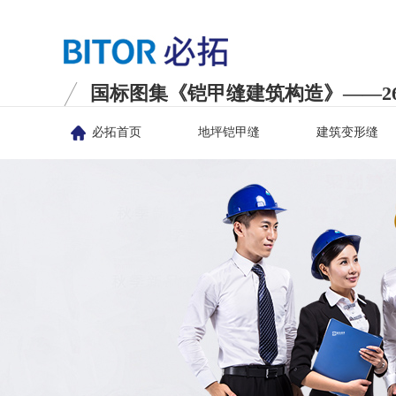
国标图集《铠甲缝建筑构造》——26C
必拓首页
地坪铠甲缝
建筑变形缝