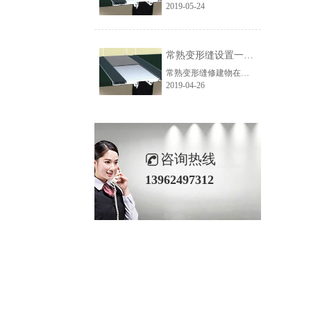
2019-05-24
常熟变形缝设置一般要求
常熟变形缝修建物在外界要素效果下常会发生变形，招致开裂以致毁坏。变形缝是针对这种情况而预留的结构缝。变形缝可分为伸缩缝、沉降缝、防震缝三种。常熟变形缝修建构件修建构件因温度和湿度等要素的改变会发生胀缩变形。为此，一般在修建物恰当的部位设置竖缝，自基础以上将房子的墙体、楼板层、房顶等构件断开，将修建物别离成几个独立的局部，使各局部都有伸缩的地步。变形主要是因温度改变惹起的，所以伸缩缝又称温度缝。修建物上设置单个伸缩缝的最大距离，应依据修建材料、结构方法、运用情况、施工条件以及当地气温文湿度改变等要素肯定，砖石结构为100～150米，钢筋混凝土结构为35～75米，无筋混凝土为10～20米，各种结构的设计标准中都有相应的规矩。常熟变形缝的结构
2019-04-26
咨询热线
13962497312