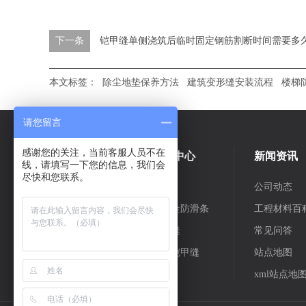
下一条
铠甲缝单侧浇筑后临时固定钢筋割断时间需要多
本文标签：
除尘地垫保养方法
建筑变形缝安装流程
楼梯
请您留言
感谢您的关注，当前客服人员不在
关于我们
产品中心
新闻资讯
线，请填写一下您的信息，我们会
尽快和您联系。
公司简介
地垫
公司动态
合作伙伴
铝合金防滑条
工程材料百
团队风采
变形缝
常见问答
地坪铠甲缝
站点地图
更多
xml站点地