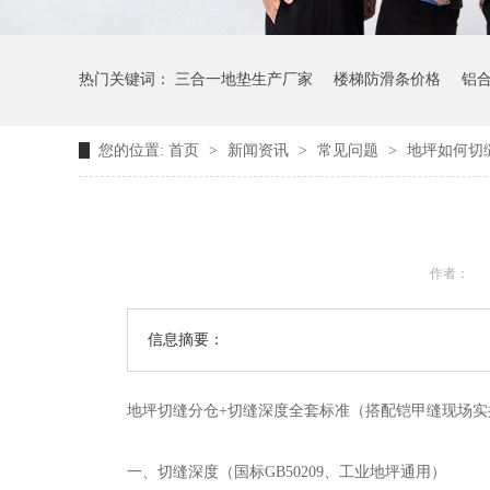
热门关键词：
三合一地垫生产厂家
楼梯防滑条价格
铝
您的位置:
首页
>
新闻资讯
>
常见问题
>
地坪如何切
作者：
信息摘要：
地坪切缝分仓+切缝深度全套标准（搭配铠甲缝现场实
一、切缝深度（国标GB50209、工业地坪通用）